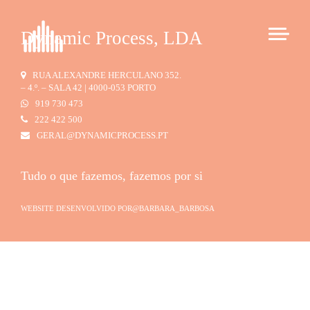
Dynamic Process, LDA
RUA ALEXANDRE HERCULANO 352.
– 4.º. – SALA 42 | 4000-053 PORTO
919 730 473
222 422 500
GERAL@DYNAMICPROCESS.PT
Tudo o que fazemos, fazemos por si
WEBSITE DESENVOLVIDO POR
@BARBARA_BARBOSA