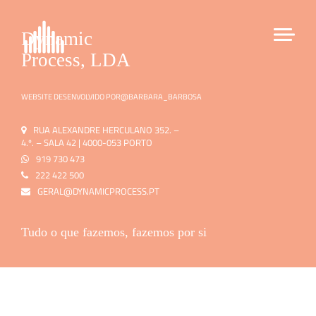
Dynamic
Process, LDA
WEBSITE DESENVOLVIDO POR
@BARBARA_BARBOSA
RUA ALEXANDRE HERCULANO 352. –
4.º. – SALA 42 | 4000-053 PORTO
919 730 473
222 422 500
GERAL@DYNAMICPROCESS.PT
Tudo o que fazemos, fazemos por si