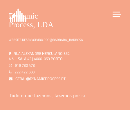
Dynamic
Process, LDA
WEBSITE DESENVOLVIDO POR
@BARBARA_BARBOSA
RUA ALEXANDRE HERCULANO 352. –
4.º. – SALA 42 | 4000-053 PORTO
919 730 473
222 422 500
GERAL@DYNAMICPROCESS.PT
Tudo o que fazemos, fazemos por si