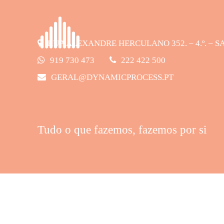
RUA ALEXANDRE HERCULANO 352. – 4.º. – SA
919 730 473
222 422 500
GERAL@DYNAMICPROCESS.PT
Tudo o que fazemos, fazemos por si