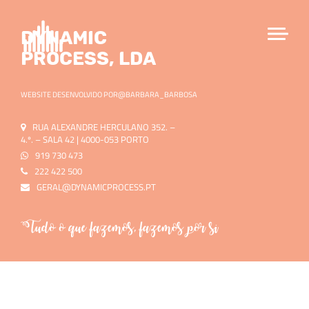
Dynamic
Process, LDA
WEBSITE DESENVOLVIDO POR
@BARBARA_BARBOSA
RUA ALEXANDRE HERCULANO 352. –
4.º. – SALA 42 | 4000-053 PORTO
919 730 473
222 422 500
GERAL@DYNAMICPROCESS.PT
Tudo o que fazemos, fazemos por si